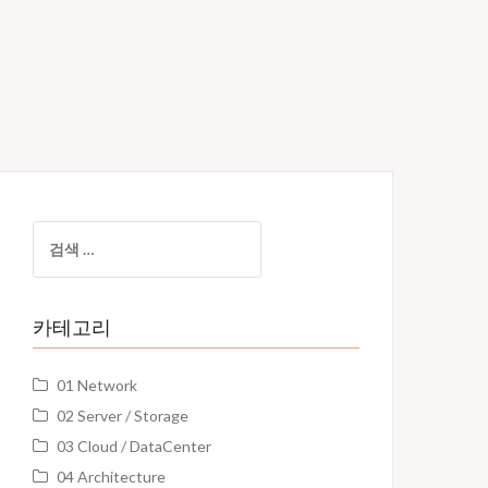
검
색:
카테고리
01 Network
02 Server / Storage
03 Cloud / DataCenter
04 Architecture