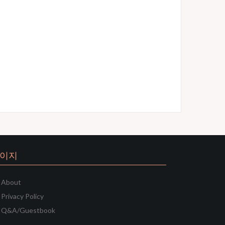
이지
About
Privacy Policy
Q&A/Guestbook