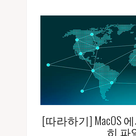
[따라하기] MacOS 
히 파