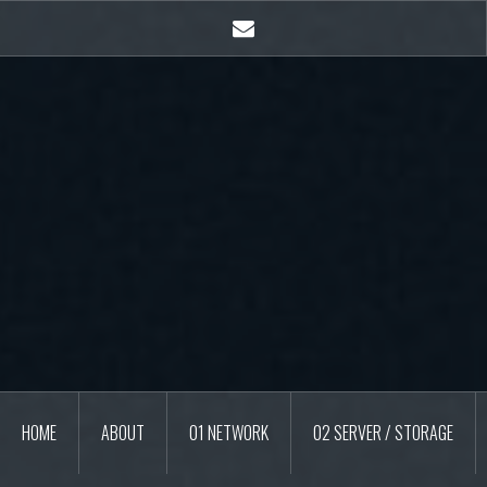
콘
텐
E-
츠
mail
로
바
로
가
기
HOME
ABOUT
01 NETWORK
02 SERVER / STORAGE