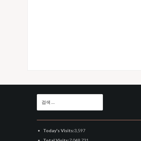
검
색:
Today's Visits:
3,597
Total Visits:
7,048,731