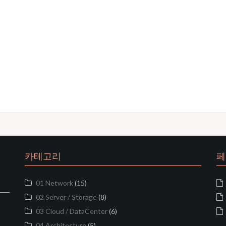
카테고리
페
01 Network
(15)
02 Server / Storage
(8)
03 Cloud / DataCenter
(6)
04 Architecture
(5)