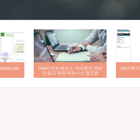
eway Load
[Video] 제프 베조스: 아마존이 20년
[따라하기] d
간 갈고 닦은 비즈니스 접근법