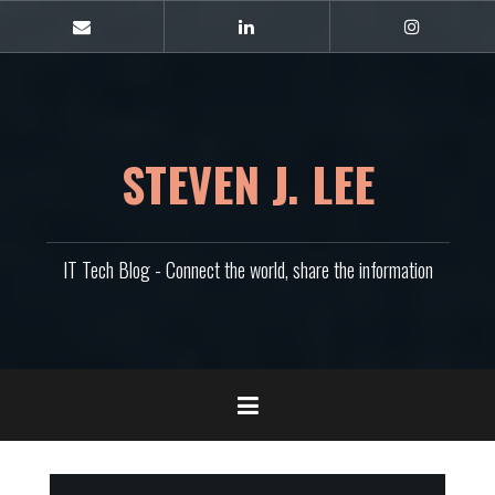
콘
텐
E-
Linkedin
Instagram
mail
츠
로
바
로
가
STEVEN J. LEE
기
IT Tech Blog - Connect the world, share the information