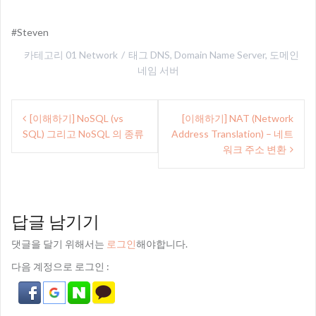
#Steven
카테고리
01 Network
태그
DNS
,
Domain Name Server
,
도메인
네임 서버
글
[이해하기] NoSQL (vs
[이해하기] NAT (Network
내
SQL) 그리고 NoSQL 의 종류
Address Translation) – 네트
비
워크 주소 변환
게
이
답글 남기기
션
댓글을 달기 위해서는
로그인
해야합니다.
다음 계정으로 로그인 :