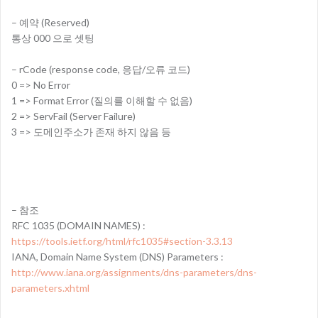
– 예약 (Reserved)
통상 000 으로 셋팅
– rCode (response code, 응답/오류 코드)
0 => No Error
1 => Format Error (질의를 이해할 수 없음)
2 => ServFail (Server Failure)
3 => 도메인주소가 존재 하지 않음 등
– 참조
RFC 1035 (DOMAIN NAMES) :
https://tools.ietf.org/html/rfc1035#section-3.3.13
IANA, Domain Name System (DNS) Parameters :
http://www.iana.org/assignments/dns-parameters/dns-
parameters.xhtml