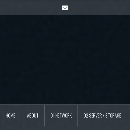
콘
텐
E-
츠
mail
로
바
로
가
기
HOME
ABOUT
01 NETWORK
02 SERVER / STORAGE