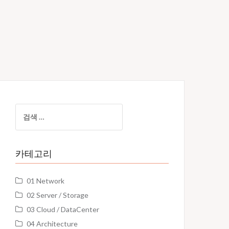
검
색:
카테고리
01 Network
02 Server / Storage
03 Cloud / DataCenter
04 Architecture