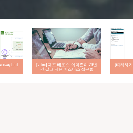
eway Load
[Video] 제프 베조스: 아마존이 20년
[따라하기] d
간 갈고 닦은 비즈니스 접근법