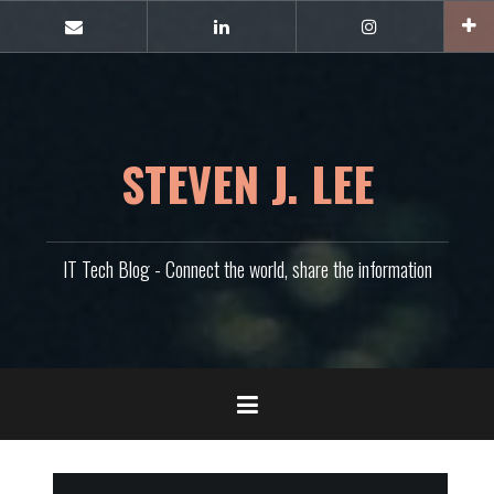
콘
텐
E-
Linkedin
Instagram
mail
츠
로
바
로
가
STEVEN J. LEE
기
IT Tech Blog - Connect the world, share the information