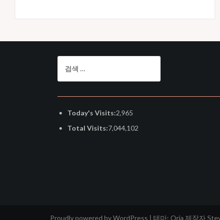
검
색:
Today's Visits:
2,965
Total Visits:
7,044,102
Proudly powered by WordPress
|
테마:
Oria
제작자 Steven 