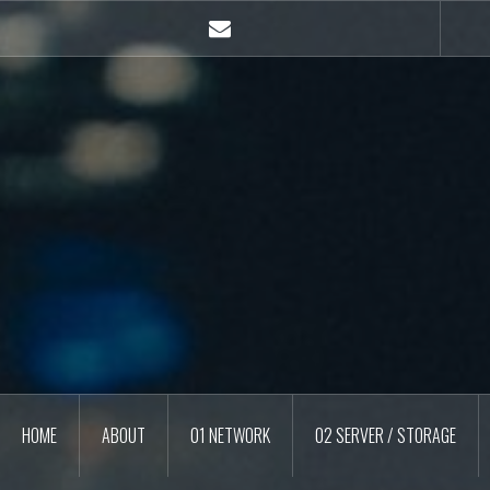
콘
텐
E-
츠
mail
로
바
로
가
기
HOME
ABOUT
01 NETWORK
02 SERVER / STORAGE