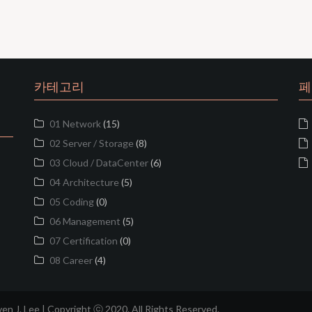
카테고리
페
01 Network
(15)
02 Server / Storage
(8)
03 Cloud / DataCenter
(6)
04 Architecture
(5)
05 Coding
(0)
06 Management
(5)
07 Certification
(0)
08 Career
(4)
J. Lee | Copyright ⓒ 2020. All Rights Reserved.