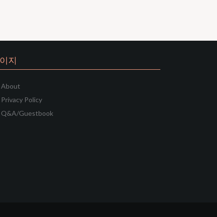
이지
About
Privacy Policy
Q&A/Guestbook