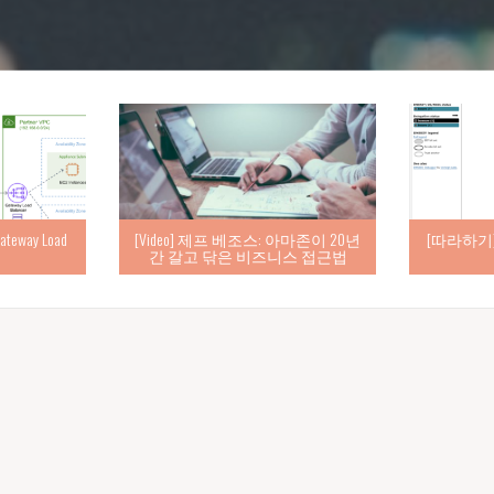
eway Load
[따라하기] d
[Video] 제프 베조스: 아마존이 20년
간 갈고 닦은 비즈니스 접근법